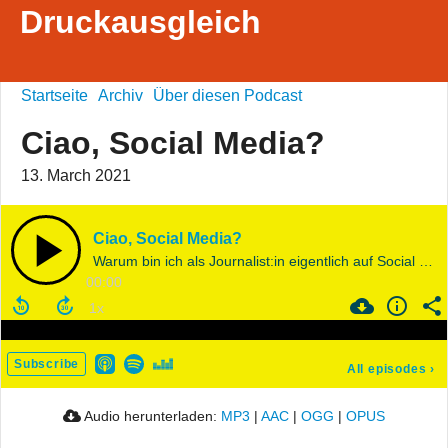
Druckausgleich
Startseite
Archiv
Über diesen Podcast
Ciao, Social Media?
13. March 2021
Ciao, Social Media?
Warum bin ich als Journalist:in eigentlich auf Social Media, und was macht das mit mir?
00:00
Subscribe
All episodes
›
Audio herunterladen:
MP3
|
AAC
|
OGG
|
OPUS