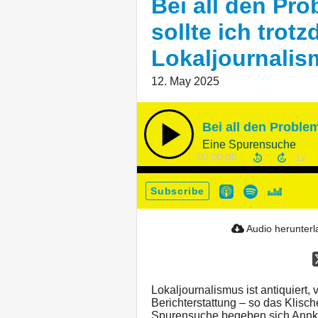
Bei all den Pr
sollte ich trot
Lokaljournali
12. May 2025
Eine Spurensuche
00:00:00
Subscribe
Audio herunter
Lokaljournalismus ist antiquiert,
Berichterstattung – so das Klisch
Spurensuche begeben sich Annkat