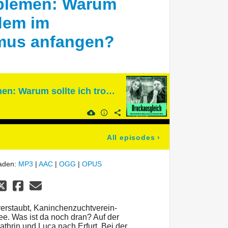
oblemen: Warum
zdem im
smus anfangen?
Bei all den Problemen: Warum sollte ich trotzdem im Lokaljournalismus anfangen?
All episodes
›
laden:
MP3
|
AAC
|
OGG
|
OPUS
 verstaubt, Kaninchenzuchtverein-
ee. Was ist da noch dran? Auf der
hrin und Luca nach Erfurt. Bei der