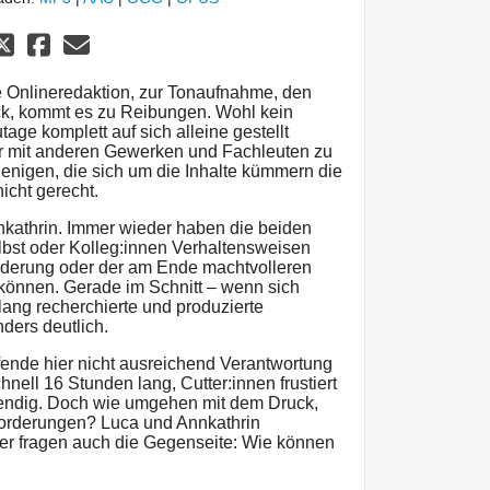
e Onlineredaktion, zur Tonaufnahme, den
ack, kommt es zu Reibungen. Wohl kein
tage komplett auf sich alleine gestellt
ir mit anderen Gewerken und Fachleuten zu
jenigen, die sich um die Inhalte kümmern die
icht gerecht.
kathrin. Immer wieder haben die beiden
lbst oder Kolleg:innen Verhaltensweisen
rderung oder der am Ende machtvolleren
 können. Gerade im Schnitt – wenn sich
lang recherchierte und produzierte
ders deutlich.
ende hier nicht ausreichend Verantwortung
ell 16 Stunden lang, Cutter:innen frustiert
wendig. Doch wie umgehen mit dem Druck,
forderungen? Luca und Annkathrin
aber fragen auch die Gegenseite: Wie können