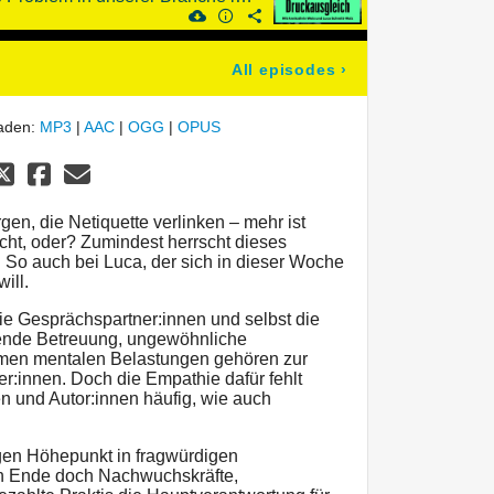
All episodes
›
laden:
MP3
|
AAC
|
OGG
|
OPUS
n, die Netiquette verlinken – mehr ist
t, oder? Zumindest herrscht dieses
. So auch bei Luca, der sich in dieser Woche
ill.
ie Gesprächspartner:innen und selbst die
ende Betreuung, ungewöhnliche
remen mentalen Belastungen gehören zur
r:innen. Doch die Empathie dafür fehlt
n und Autor:innen häufig, wie auch
rigen Höhepunkt in fragwürdigen
en Ende doch Nachwuchskräfte,