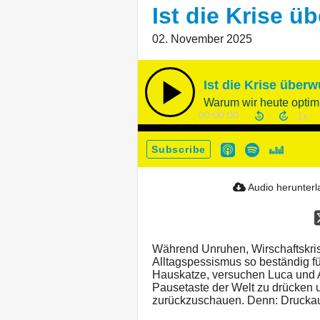
Ist die Krise 
02. November 2025
Ist die Krise über
Warum wir heute optimi
00:00:00
Subscribe
Audio herunter
Während Unruhen, Wirschaftskris
Alltagspessismus so beständig fü
Hauskatze, versuchen Luca und An
Pausetaste der Welt zu drücken 
zurückzuschauen. Denn: Druckau