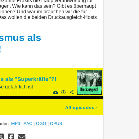
zahlte Praktis die Hauptverantwortung für
gen. Wie kann das sein? Gibt es überhaupt
tionen? Und warum brauchen wir die für
Das wollen die beiden Druckausgleich-Hosts
smus als
!
 als "Superkräfte"?!
 gefährlich ist
All episodes
›
laden:
MP3
|
AAC
|
OGG
|
OPUS