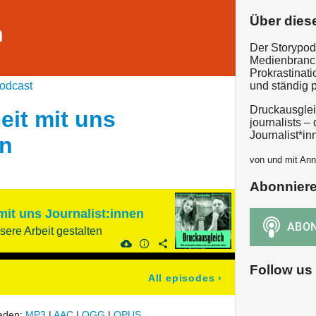
Über dies
h
Der Storypodc
Medienbranch
Prokrastinat
odcast
und ständig 
Druckausglei
eit mit uns
journalists –
Journalist*i
en
von und mit Ann
Abonnier
mit uns Journalist:innen
sere Arbeit gestalten
Follow us
All episodes
›
laden:
MP3
|
AAC
|
OGG
|
OPUS