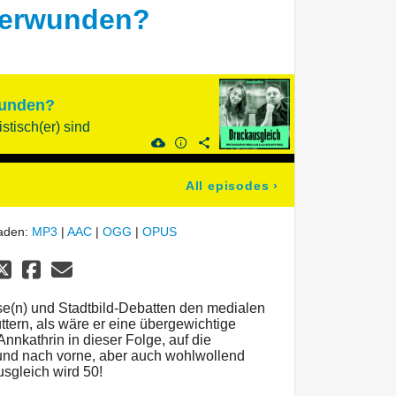
überwunden?
wunden?
stisch(er) sind
All episodes
›
laden:
MP3
|
AAC
|
OGG
|
OPUS
e(n) und Stadtbild-Debatten den medialen
ttern, als wäre er eine übergewichtige
nkathrin in dieser Folge, auf die
und nach vorne, aber auch wohlwollend
sgleich wird 50!