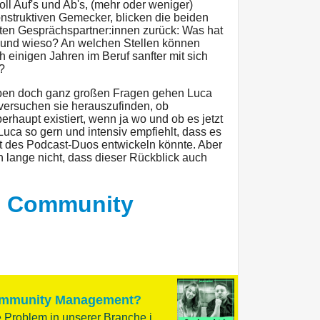
oll Auf's und Ab's, (mehr oder weniger)
nstruktiven Gemecker, blicken die beiden
ten Gesprächspartner:innen zurück: Was hat
 und wieso? An welchen Stellen können
 einigen Jahren im Beruf sanfter mit sich
?
ben doch ganz großen Fragen gehen Luca
versuchen sie herauszufinden, ob
rhaupt existiert, wenn ja wo und ob es jetzt
uca so gern und intensiv empfiehlt, dass es
t des Podcast-Duos entwickeln könnte. Aber
h lange nicht, dass dieser Rückblick auch
m Community
ommunity Management?
Wie wir das strukturelle Problem in unserer Branche ignorieren