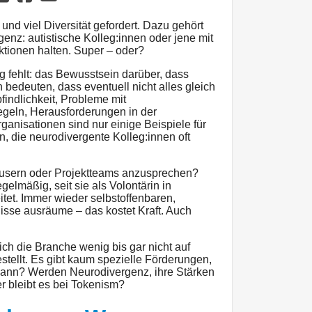
und viel Diversität gefordert. Dazu gehört
nz: autistische Kolleg:innen oder jene mit
tionen halten. Super – oder?
 fehlt: das Bewusstsein darüber, dass
bedeuten, dass eventuell nicht alles gleich
pfindlichkeit, Probleme mit
geln, Herausforderungen in der
anisationen sind nur einige Beispiele für
n, die neurodivergente Kolleg:innen oft
Häusern oder Projektteams anzusprechen?
gelmäßig, seit sie als Volontärin in
tet. Immer wieder selbstoffenbaren,
isse ausräume – das kostet Kraft. Auch
ich die Branche wenig bis gar nicht auf
tellt. Es gibt kaum spezielle Förderungen,
 dann? Werden Neurodivergenz, ihre Stärken
 bleibt es bei Tokenism?