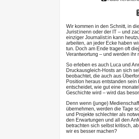
Wir kommen in den Schnitt, in di
Jurist:inenn oder der IT – und z
einziger Journalist:in kann heutzu
arbeiten, an jeder Ecke haben w
tun. Doch am Ende tragen oft die
Verantwortung – und werden ihr n
So erleben es auch Luca und Ann
Druckausgleich-Hosts an sich se
beobachtet, die auch aus Überfo
Position heraus entstanden sein
entscheidet, wie gut eine monate
Geschichte wird – wird das beson
Denn wenn (junge) Medienschaff
übernehmen, werden die Tage schn
und Projekte schlechter als not
den Erwartungen und all den An
betrachten sich selbst kritisch, 
wir es besser machen?