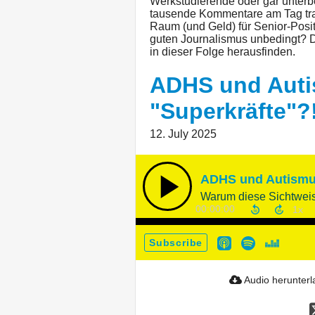
Werkstudierende oder gar unterbe
tausende Kommentare am Tag tra
Raum (und Geld) für Senior-Posi
guten Journalismus unbedingt? 
in dieser Folge herausfinden.
ADHS und Auti
"Superkräfte"?
12. July 2025
ADHS und Autismus
Warum diese Sichtweise
00:00:00
Subscribe
Audio herunter