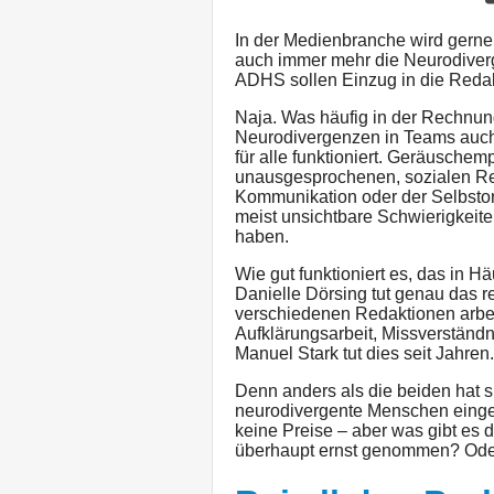
In der Medienbranche wird gerne 
auch immer mehr die Neurodiverge
ADHS sollen Einzug in die Redak
Naja. Was häufig in der Rechnung
Neurodivergenzen in Teams auch 
für alle funktioniert. Geräuschem
unausgesprochenen, sozialen Re
Kommunikation oder der Selbstorg
meist unsichtbare Schwierigkeite
haben.
Wie gut funktioniert es, das in 
Danielle Dörsing tut genau das re
verschiedenen Redaktionen arbei
Aufklärungsarbeit, Missverständn
Manuel Stark tut dies seit Jahren.
Denn anders als die beiden hat s
neurodivergente Menschen einges
keine Preise – aber was gibt es
überhaupt ernst genommen? Oder